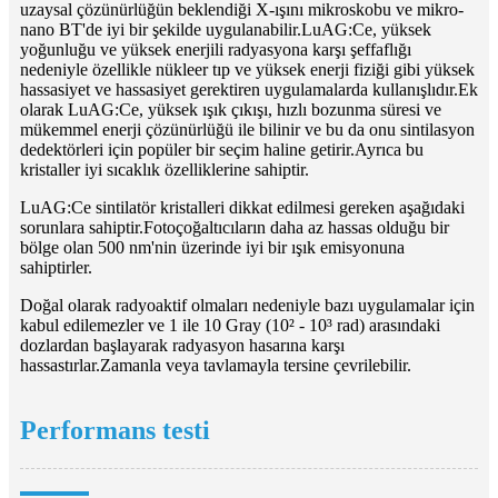
uzaysal çözünürlüğün beklendiği X-ışını mikroskobu ve mikro-
nano BT'de iyi bir şekilde uygulanabilir.LuAG:Ce, yüksek
yoğunluğu ve yüksek enerjili radyasyona karşı şeffaflığı
nedeniyle özellikle nükleer tıp ve yüksek enerji fiziği gibi yüksek
hassasiyet ve hassasiyet gerektiren uygulamalarda kullanışlıdır.Ek
olarak LuAG:Ce, yüksek ışık çıkışı, hızlı bozunma süresi ve
mükemmel enerji çözünürlüğü ile bilinir ve bu da onu sintilasyon
dedektörleri için popüler bir seçim haline getirir.Ayrıca bu
kristaller iyi sıcaklık özelliklerine sahiptir.
LuAG:Ce sintilatör kristalleri dikkat edilmesi gereken aşağıdaki
sorunlara sahiptir.Fotoçoğaltıcıların daha az hassas olduğu bir
bölge olan 500 nm'nin üzerinde iyi bir ışık emisyonuna
sahiptirler.
Doğal olarak radyoaktif olmaları nedeniyle bazı uygulamalar için
kabul edilemezler ve 1 ile 10 Gray (10² - 10³ rad) arasındaki
dozlardan başlayarak radyasyon hasarına karşı
hassastırlar.Zamanla veya tavlamayla tersine çevrilebilir.
Performans testi