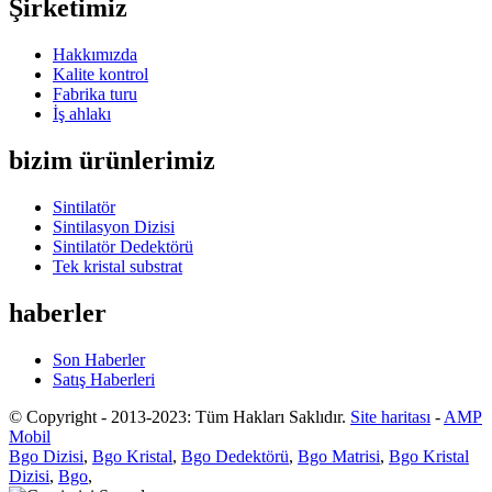
Şirketimiz
Hakkımızda
Kalite kontrol
Fabrika turu
İş ahlakı
bizim ürünlerimiz
Sintilatör
Sintilasyon Dizisi
Sintilatör Dedektörü
Tek kristal substrat
haberler
Son Haberler
Satış Haberleri
© Copyright - 2013-2023: Tüm Hakları Saklıdır.
Site haritası
-
AMP
Mobil
Bgo Dizisi
,
Bgo Kristal
,
Bgo Dedektörü
,
Bgo Matrisi
,
Bgo Kristal
Dizisi
,
Bgo
,