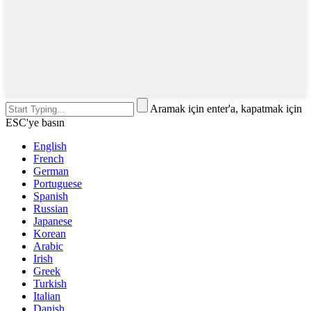
Aramak için enter'a, kapatmak için
ESC'ye basın
English
French
German
Portuguese
Spanish
Russian
Japanese
Korean
Arabic
Irish
Greek
Turkish
Italian
Danish