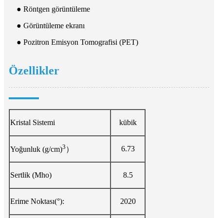
● Röntgen görüntüleme
● Görüntüleme ekranı
● Pozitron Emisyon Tomografisi (PET)
Özellikler
Kristal Sistemi
kübik
3
6.73
Yoğunluk (g/cm)
）
Sertlik (Mho)
8.5
Erime Noktası(°):
2020