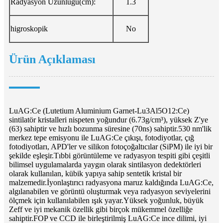
Radyasyon Uzunluğu(cm):
1.3
higroskopik
No
Ürün Açıklaması
LuAG:Ce (Lutetium Aluminium Garnet-Lu3Al5O12:Ce)
sintilatör kristalleri nispeten yoğundur (6.73g/cm³), yüksek Z'ye
(63) sahiptir ve hızlı bozunma süresine (70ns) sahiptir.530 nm'lik
merkez tepe emisyonu ile LuAG:Ce çıkışı, fotodiyotlar, çığ
fotodiyotları, APD'ler ve silikon fotoçoğaltıcılar (SiPM) ile iyi bir
şekilde eşleşir.Tıbbi görüntüleme ve radyasyon tespiti gibi çeşitli
bilimsel uygulamalarda yaygın olarak sintilasyon dedektörleri
olarak kullanılan, kübik yapıya sahip sentetik kristal bir
malzemedir.İyonlaştırıcı radyasyona maruz kaldığında LuAG:Ce,
algılanabilen ve görüntü oluşturmak veya radyasyon seviyelerini
ölçmek için kullanılabilen ışık yayar.Yüksek yoğunluk, büyük
Zeff ve iyi mekanik özellik gibi birçok mükemmel özelliğe
sahiptir.FOP ve CCD ile birleştirilmiş LuAG:Ce ince dilimi, iyi