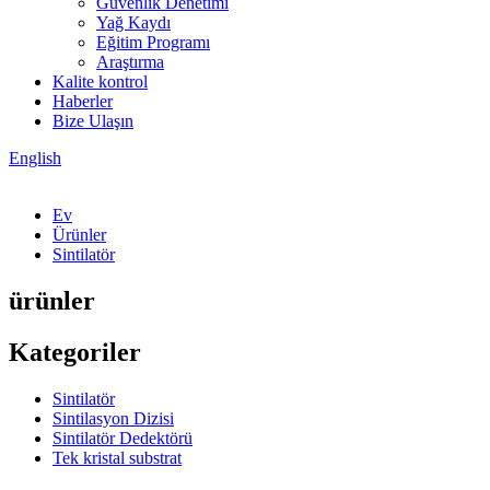
Güvenlik Denetimi
Yağ Kaydı
Eğitim Programı
Araştırma
Kalite kontrol
Haberler
Bize Ulaşın
English
Ev
Ürünler
Sintilatör
ürünler
Kategoriler
Sintilatör
Sintilasyon Dizisi
Sintilatör Dedektörü
Tek kristal substrat