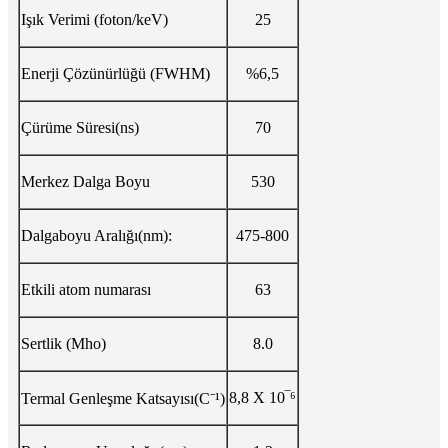
Işık Verimi (foton/keV)
25
Enerji Çözünürlüğü (FWHM)
%6,5
Çürüme Süresi(ns)
70
Merkez Dalga Boyu
530
Dalgaboyu Aralığı(nm):
475-800
Etkili atom numarası
63
Sertlik (Mho)
8.0
8,8 X 10‾⁶
Termal Genleşme Katsayısı(C⁻¹)