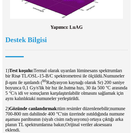
Yapımcı: LuAG
Destek Bilgisi
1)
Test koşulu:
Termal olarak uyarılan lüminesans spektrumları
bir Risø TL/OSL-15-B/C spektrometresi ile ölçüldü.Numuneler
90
β-ışını ile ışınlandı (
Radyasyon kaynağı olarak Sr) 200 saniye
boyunca 0,1 Gy/s'lik bir hız ile.Isıtma hızı, 30 ila 500 °C arasında
5 °C/s idi ve sonuçların karşılaştırılabilir olmasını sağlamak için
aynı kalınlıktaki numuneler yerleştirildi.
2)
Gözünde canlandırmak:
tüm resimler düzenlenebilir;numune
700-800 nm dahilinde 400 °C'nin üzerinde ısıtıldığında numune
aşaması parıltısının (siyah cisim radyasyonu) ortaya çıktığı arka
planın TL spektrumlarına bakın;Orijinal veriler aksesuara
eklendi.