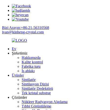
Bizi Arayın:+86-21-56310568
ivan@kinheng-crystal.com
Ev
Şirketimiz
Hakkımızda
Kalite kontrol
Fabrika turu
İş ahlakı
Ürünler
Sintilatör
Sintilasyon Dizisi
Sintilatör Dedektörü
Tek kristal substrat
Çözümler
Nükleer Radyasyon Algılama
Tıbbi Görüntüleme