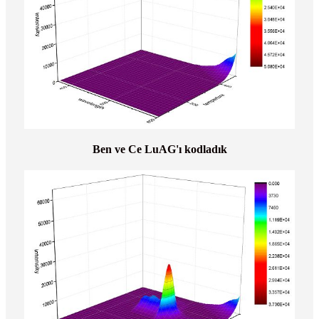
Ben ve Ce LuAG'ı kodladık