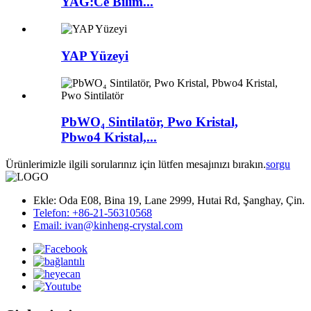
YAG:Ce Bilim...
YAP Yüzeyi
PbWO₄ Sintilatör, Pwo Kristal,
Pbwo4 Kristal,...
Ürünlerimizle ilgili sorularınız için lütfen mesajınızı bırakın.
sorgu
Ekle: Oda E08, Bina 19, Lane 2999, Hutai Rd, Şanghay, Çin.
Telefon: +86-21-56310568
Email: ivan@kinheng-crystal.com